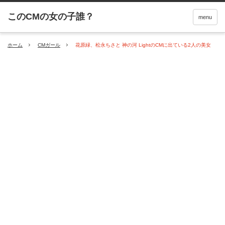
menu
ホーム
CMガール
花原緑、松永ちさと 神の河 LightのCMに出ている2人の美女