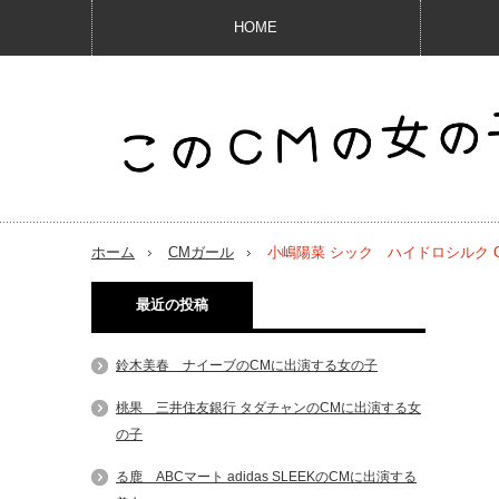
HOME
ホーム
CMガール
小嶋陽菜 シック ハイドロシルク 
最近の投稿
鈴木美春 ナイーブのCMに出演する女の子
桃果 三井住友銀行 タダチャンのCMに出演する女
の子
る鹿 ABCマート adidas SLEEKのCMに出演する