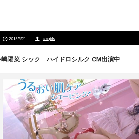
2013/5/21
cmgirls
小嶋陽菜 シック ハイドロシルク CM出演中