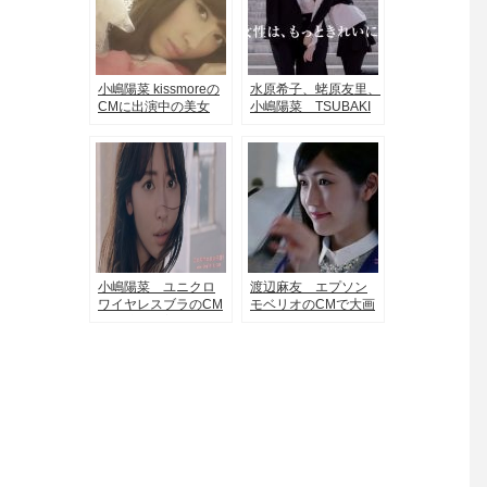
小嶋陽菜 kissmoreの
水原希子、蛯原友里、
CMに出演中の美女
小嶋陽菜 TSUBAKI
のCMに出演する３人
の美女
小嶋陽菜 ユニクロ
渡辺麻友 エプソン
ワイヤレスブラのCM
モベリオのCMで大画
に出演する美女
面に感動している可愛
い女の子