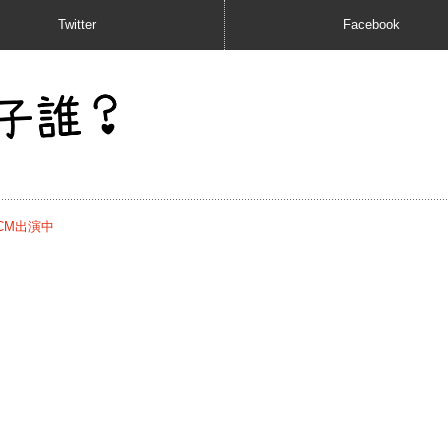
Twitter
Facebook
CM出演中