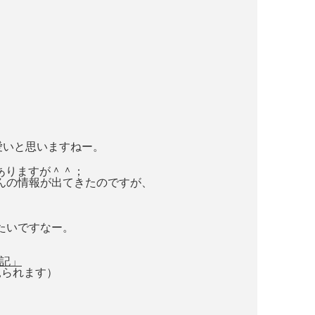
愛いと思いますねー。
ありますが＾＾；
んの情報が出てきたのですが、
たいですなー。
日記」
見られます）