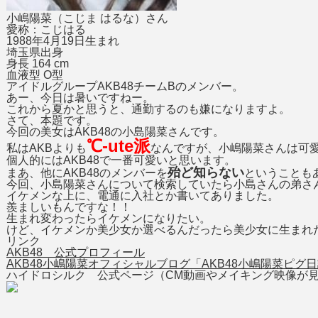
小嶋陽菜（こじま はるな）さん
愛称：こじはる
1988年4月19日生まれ
埼玉県出身
身長 164 cm
血液型 O型
アイドルグループAKB48チームBのメンバー。
あー、今日は暑いですねー。
これから夏かと思うと、通勤するのも嫌になりますよ。
さて、本題です。
今回の美女はAKB48の小島陽菜さんです。
℃-ute派
私はAKBよりも
なんですが、小嶋陽菜さんは可
個人的にはAKB48で一番可愛いと思います。
殆ど知らない
まあ、他にAKB48のメンバーを
ということも
今回、小島陽菜さんについて検索していたら小島さんの弟さ
イケメンな上に、電通に入社とか書いてありました。
羨ましいもんですな！！
生まれ変わったらイケメンになりたい。
けど、イケメンか美少女か選べるんだったら美少女に生まれ
リンク
AKB48 公式プロフィール
AKB48小嶋陽菜オフィシャルブログ「AKB48小嶋陽菜ピグ
ハイドロシルク 公式ページ（CM動画やメイキング映像が