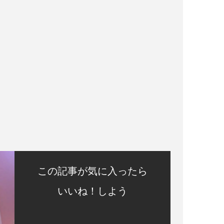
この記事が気に入ったら
いいね！しよう