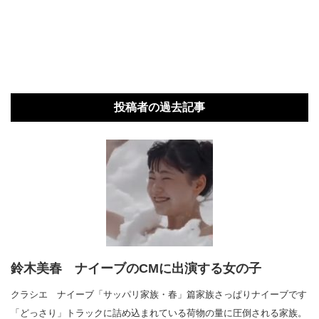
投稿者の過去記事
鈴木美春 ナイーブのCMに出演する女の子
クラシエ ナイーブ「サッパリ家族・春」篇家族さっぱりナイーブです
「どっさり」トラックに詰め込まれている荷物の量に圧倒される家族。