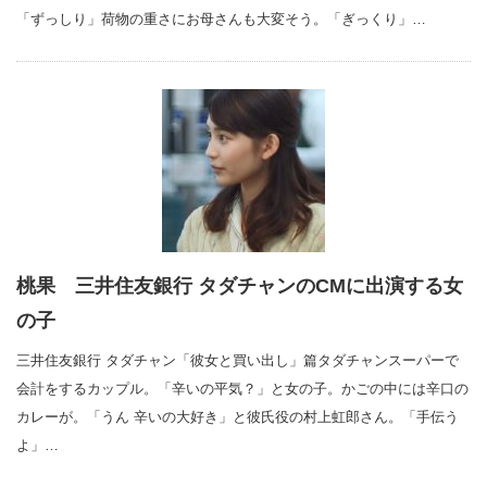
「ずっしり」荷物の重さにお母さんも大変そう。「ぎっくり」…
桃果 三井住友銀行 タダチャンのCMに出演する女
の子
三井住友銀行 タダチャン「彼女と買い出し」篇タダチャンスーパーで
会計をするカップル。「辛いの平気？」と女の子。かごの中には辛口の
カレーが。「うん 辛いの大好き」と彼氏役の村上虹郎さん。「手伝う
よ」…