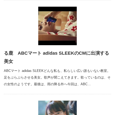
る鹿 ABCマート adidas SLEEKのCMに出演する
美女
ABCマート adidas SLEEKどんな私も、私らしい広い誰もいない教室。
足をぶらぶらさせる美女。歌声が聞こえてきます。歌っているのは、そ
の女性のようです。最後は、雨の降る外へ今回は、ABC…