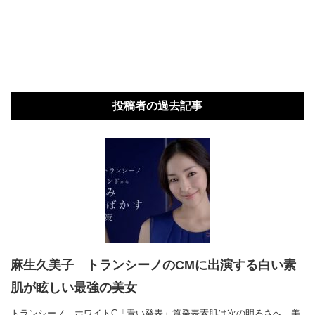
投稿者の過去記事
麻生久美子 トランシーノのCMに出演する白い素
肌が眩しい最強の美女
トランシーノ ホワイトC「青い発表」篇発表素肌は次の明るさへ。美