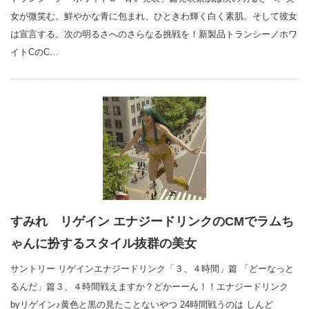
女が微笑む。鮮やかな青に包まれ、ひときわ輝く白く素肌。そして彼女
は宣言する。次の明るさへのさらなる挑戦を！新製品トランシーノホワ
イトCのC…
すみれ リゲイン エナジードリンクのCMでラムち
ゃんに扮するスタイル抜群の美女
サントリー リゲインエナジードリンク「３、４時間」篇 「どーなっと
るんだ」篇３、４時間戦えますか？どかーーん！！エナジードリンク
byリゲイン♪黄色と黒の見たことないやつ 24時間戦うのは しんど