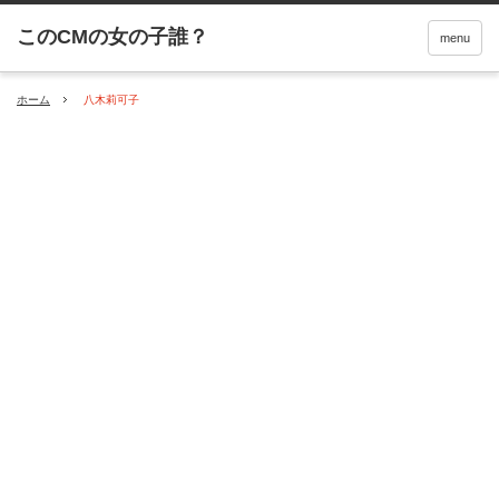
menu
ホーム
八木莉可子