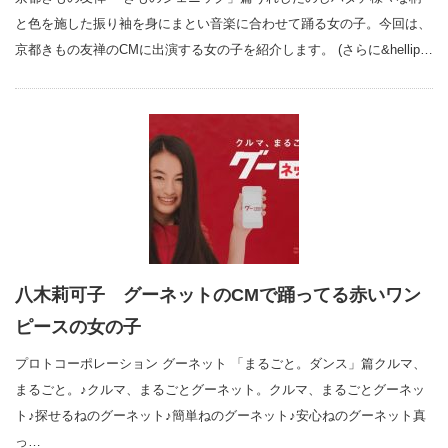
と色を施した振り袖を身にまとい音楽に合わせて踊る女の子。今回は、
京都きもの友禅のCMに出演する女の子を紹介します。 (さらに&hellip…
八木莉可子 グーネットのCMで踊ってる赤いワン
ピースの女の子
プロトコーポレーション グーネット 「まるごと。ダンス」篇クルマ、
まるごと。♪クルマ、まるごとグーネット。クルマ、まるごとグーネッ
ト♪探せるねのグーネット♪簡単ねのグーネット♪安心ねのグーネット真
っ…