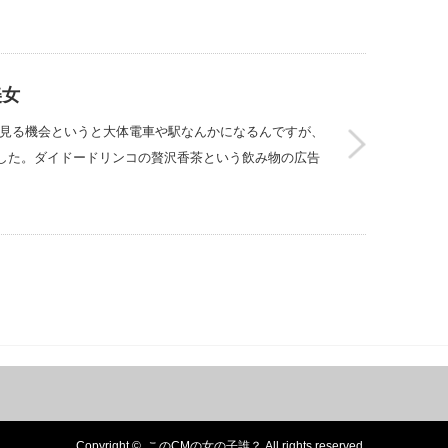
美女
を見る機会というと大体電車や駅なんかになるんですが、
した。ダイドードリンコの贅沢香茶という飲み物の広告
Copyright ©
このCMの女の子誰？
All rights reserved.