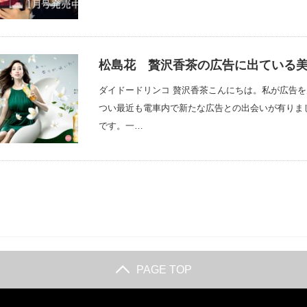
松島花 贅沢香茶の広告に出ている
ダイドードリンコ 贅沢香茶こんにちは。私が広告
つい最近も電車内で新たな広告との出会いが有りま
です。一…
PAGE TOP