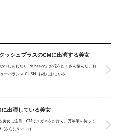
 クッシュプラスのCMに出演する美女
やか+しあわせ+「to heavy」お花をたくさん積んだ、お
ューバランス CUSH+お礼におじいさ…
号CMに出演している美女
上品に飾る美女に注目！CMでメガネをかけて、万年筆を持って
に&hellip;)…