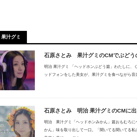
果汁グミ
石原さとみ 果汁グミのCMでぶどう
明治 果汁グミ 「ヘッドホンぶどう篇」わたしに、
ッドフォンをした美女が、果汁グミを食べながら音
石原さとみ 明治 果汁グミのCMに
明治 果汁グミ「ヘッドホンみかん」篇おもむろに
かん」味を取り出して一口。「聞いてる聞いてる私