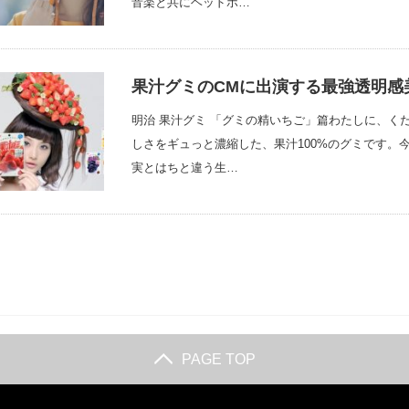
音楽と共にヘッドホ…
果汁グミのCMに出演する最強透明感
明治 果汁グミ 「グミの精いちご」篇わたしに、く
しさをギュっと濃縮した、果汁100%のグミです。
実とはちと違う生…
PAGE TOP