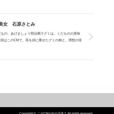
美女 石原さとみ
だもの、あげましょう明治果汁グミは、くだものの美味
今回はこのCMで、苺を頭に乗せたグミの精と、理想の現
Copyright ©
このCMの女の子誰？
All rights reserved.