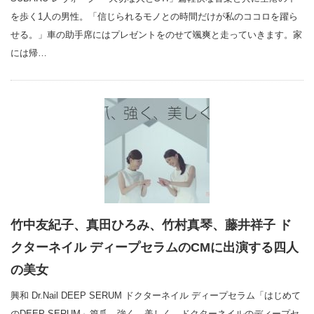
を歩く1人の男性。「信じられるモノとの時間だけが私のココロを躍ら
せる。」車の助手席にはプレゼントをのせて颯爽と走っていきます。家
には帰…
竹中友紀子、真田ひろみ、竹村真琴、藤井祥子 ド
クターネイル ディープセラムのCMに出演する四人
の美女
興和 Dr.Nail DEEP SERUM ドクターネイル ディープセラム「はじめて
のDEEP SERUM」篇爪、強く、美しく。ドクターネイルのディープセ