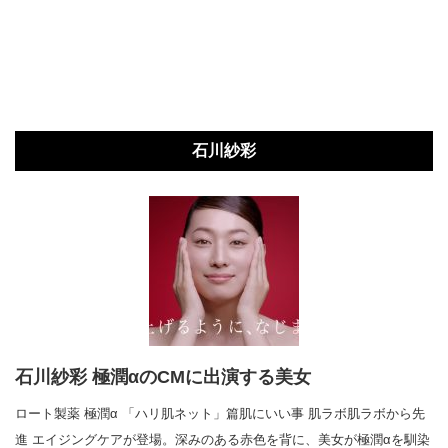
石川紗彩
石川紗彩 極潤αのCMに出演する美女
ロート製薬 極潤α 「ハリ肌ネット」篇肌にいい事 肌ラボ肌ラボから先
進 エイジングケアが登場。深みのある赤色を背に、美女が極潤αを馴染