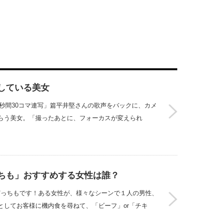
している美女
k・「秒間30コマ連写」篇平井堅さんの歌声をバックに、カメ
らう美女。「撮ったあとに、フォーカスが変えられ
ちも」おすすめする女性は誰？
篇どっちもです！ある女性が、様々なシーンで１人の男性、
としてお客様に機内食を尋ねて、「ビーフ」or「チキ