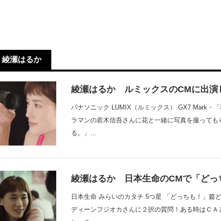
綾瀬はるか
綾瀬はるか ルミックスのCMに出演
パナソニック LUMIX（ルミックス） GX7 Mar
ラマンの若木信吾さんに花と一緒に写真を撮っても
る。」…
綾瀬はるか 日本生命のCMで「どっ
日本生命 みらいのカタチ 5つ星 「どっちも！」
ディーンフジオカさんに２択の質問！ある時はＣＡ