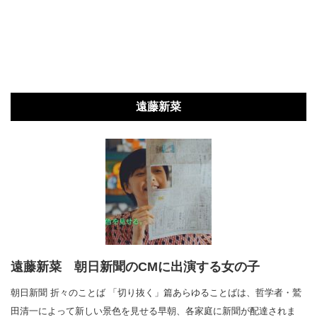
遠藤新菜
遠藤新菜 朝日新聞のCMに出演する女の子
朝日新聞 折々のことば 「切り抜く」篇あらゆることばは、哲学者・鷲
田清一によって新しい景色を見せる早朝、各家庭に新聞が配達されま