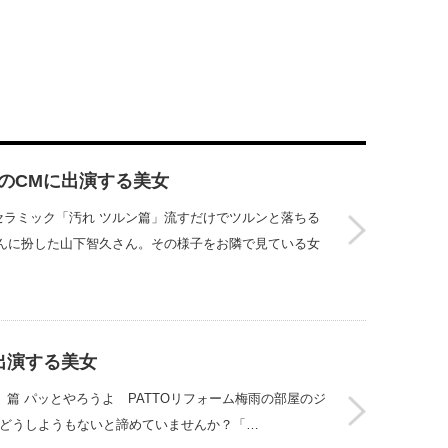
クのCMに出演する美女
アセラミック「汚れ ツルン篇」流すだけでツルンと落ちる
んに扮した山下智久さん。その様子をお隣で見ている女
に出演する美女
ト」篇 パッとやろうよ PATTOリフォーム梅雨の部屋のジ
。どうしようもないと諦めていませんか？「…