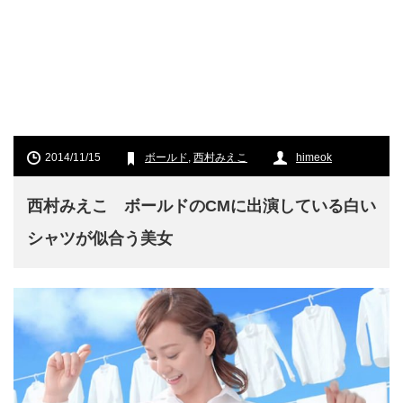
2014/11/15
ボールド
,
西村みえこ
himeok
西村みえこ ボールドのCMに出演している白い
シャツが似合う美女