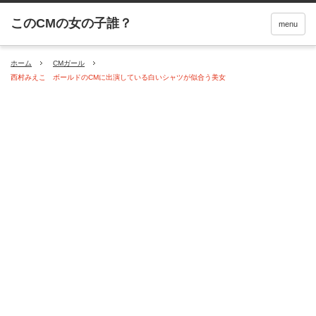
menu
ホーム
CMガール
西村みえこ ボールドのCMに出演している白いシャツが似合う美女