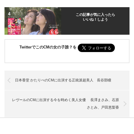
この記事が気に入ったら
いいね！しよう
TwitterでこのCMの女の子誰？を
日本香堂 かたりべのCMに出演する正統派超美人 長谷部瞳
レヴールのCMに出演する今を時めく美人女優 長澤まさみ、石原
さとみ、戸田恵梨香