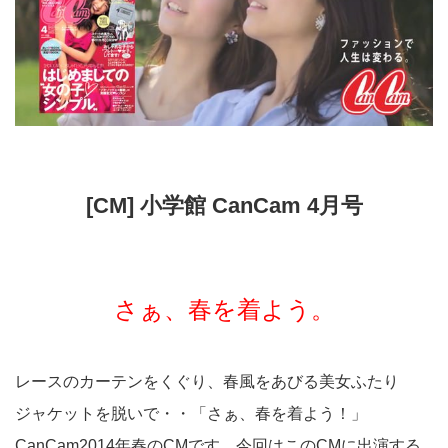
[CM] 小学館 CanCam 4月号
さぁ、春を着よう。
レースのカーテンをくぐり、春風をあびる美女ふたり
ジャケットを脱いで・・「さぁ、春を着よう！」
CanCam2014年春のCMです。今回はこのCMに出演する