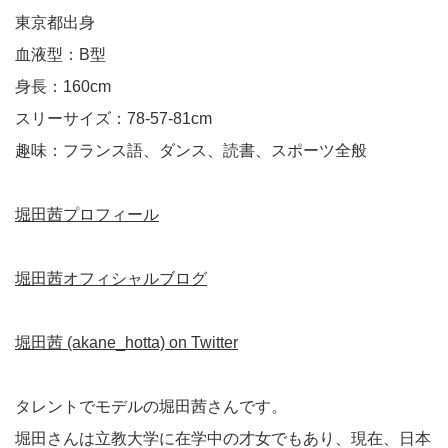
東京都出身
血液型：B型
身長：160cm
スリーサイズ：78-57-81cm
趣味：フランス語、ダンス、読書、スポーツ全般
堀田茜プロフィール
堀田茜オフィシャルブログ
堀田茜 (akane_hotta) on Twitter
タレントでモデルの堀田茜さんです。
堀田さんは立教大学に在学中の才女でもあり、現在、日本