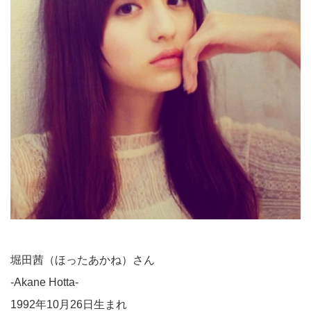
堀田茜（ほったあかね）さん
-Akane Hotta-
1992年10月26日生まれ