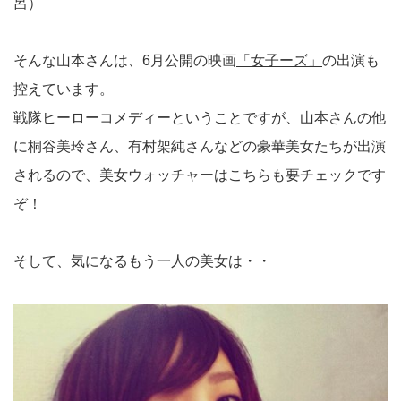
呂）
そんな山本さんは、6月公開の映画
「女子ーズ」
の出演も
控えています。
戦隊ヒーローコメディーということですが、山本さんの他
に桐谷美玲さん、有村架純さんなどの豪華美女たちが出演
されるので、美女ウォッチャーはこちらも要チェックです
ぞ！
そして、気になるもう一人の美女は・・