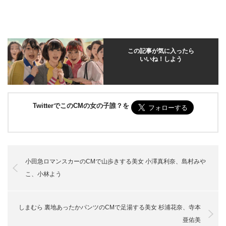
この記事が気に入ったら
いいね！しよう
TwitterでこのCMの女の子誰？を
小田急ロマンスカーのCMで山歩きする美女 小澤真利奈、島村みや
こ、小林よう
しまむら 裏地あったかパンツのCMで足湯する美女 杉浦花奈、寺本
亜佑美