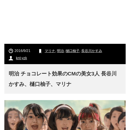
2016/9/21
マリナ
,
明治
,
樋口柚子
,
長谷川かすみ
knt-yzk
明治 チョコレート効果のCMの美女3人 長谷川
かすみ、樋口柚子、マリナ