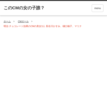
menu
ホーム
CMガール
明治 チョコレート効果のCMの美女3人 長谷川かすみ、樋口柚子、マリナ