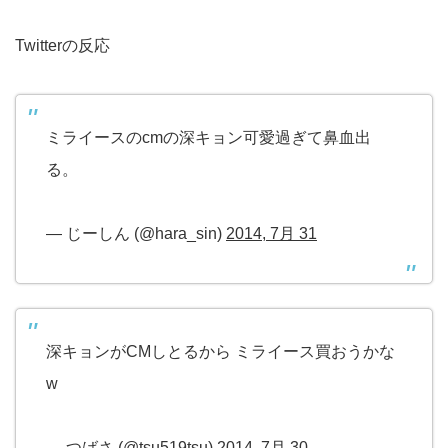
Twitterの反応
ミライースのcmの深キョン可愛過ぎて鼻血出
る。
— じーしん (@hara_sin)
2014, 7月 31
深キョンがCMしとるから ミライース買おうかな
w
— つばさ (@tsu519tsu) 2014, 7月 30