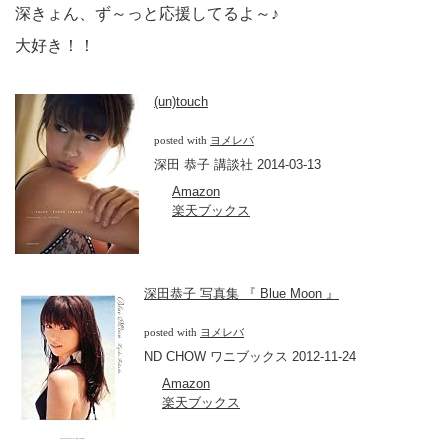
深きょん、ず～っと応援してるよ～♪
大好き！！
(un)touch
posted with
ヨメレバ
深田 恭子 講談社 2014-03-13
Amazon
楽天ブックス
深田恭子 写真集 『 Blue Moon 』
posted with
ヨメレバ
ND CHOW ワニブックス 2012-11-24
Amazon
楽天ブックス