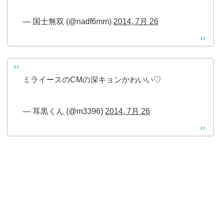
— 国士無双 (@nadf6mm)
2014, 7月 26
ミライースのCMの深キョンかわいい♡
— 耳黒くん (@m3396)
2014, 7月 26