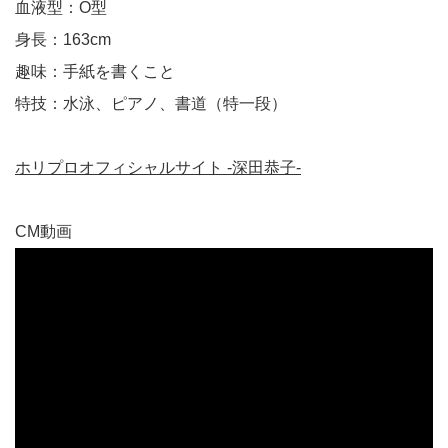
血液型：O型
身長：163cm
趣味：手紙を書くこと
特技：水泳、ピアノ、書道（特一段）
ホリプロオフィシャルサイト -深田恭子-
CM動画