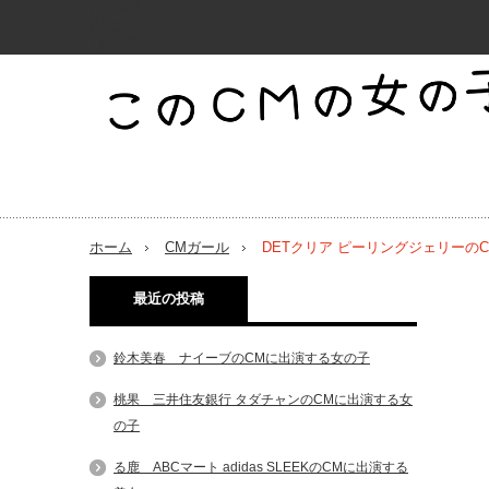
HOME
About
リンク
Twitter
Facebook
お問い合わせ
ホーム
CMガール
DETクリア ピーリングジェリーの
最近の投稿
鈴木美春 ナイーブのCMに出演する女の子
桃果 三井住友銀行 タダチャンのCMに出演する女
の子
る鹿 ABCマート adidas SLEEKのCMに出演する