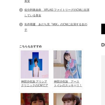
美女
佐分利眞由奈 XFLAG ファイトリーグのCMに出演
している美女
矢作萌夏 あだち充『MIX』のCMに出演する女の
子
こちらもおすすめ
神田沙也加 アリシア
神田沙也加 アース
クリニックのCMでア
トイレのスッキーリ！
フレコする美女
のCMに出演する美女