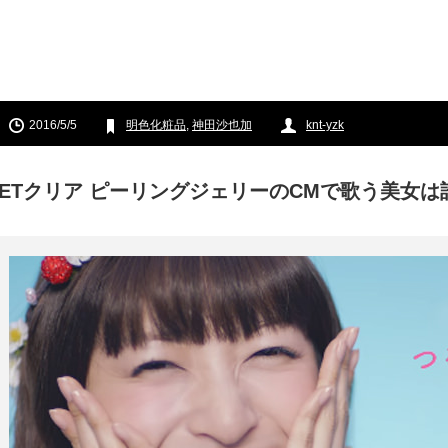
2016/5/5
明色化粧品
,
神田沙也加
knt-yzk
DETクリア ピーリングジェリーのCMで歌う美女は