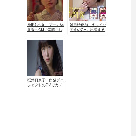
神田沙也加 アース渦
神田沙也加 キレイな
巻香のCMで素晴らし
間食のCMに出演する
い歌声を披露する美女
透き通った歌声の美女
桜井日奈子 白猫プロ
ジェクトのCMでカメ
ラ撮影されてる女の子
は誰？