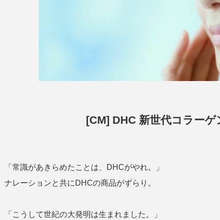
[CM] DHC 新世代コラー
「常識があきらめたことは、DHCがやれ。」
ナレーションと共にDHCの商品がずらり。
「こうして世紀の大発明は生まれました。」