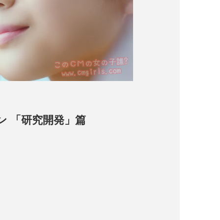
ゲン 「研究開発」篇