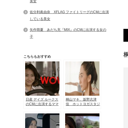
美女
佐分利眞由奈 XFLAG ファイトリーグのCMに出演
している美女
矢作萌夏 あだち充『MIX』のCMに出演する女の
子
こちらもおすすめ
日産 デイズ ルークス
桐山マキ、坂野志津
のCMに出演するママ
佳 ホットヨガスタジ
役の美女 桐山マキ
オ LAVAのCMに出演
する美女