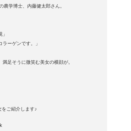
部の農学博士、内藤健太郎さん。
現」
コラーゲンです。」
、満足そうに微笑む美女の横顔が。
女をご紹介します♪
k