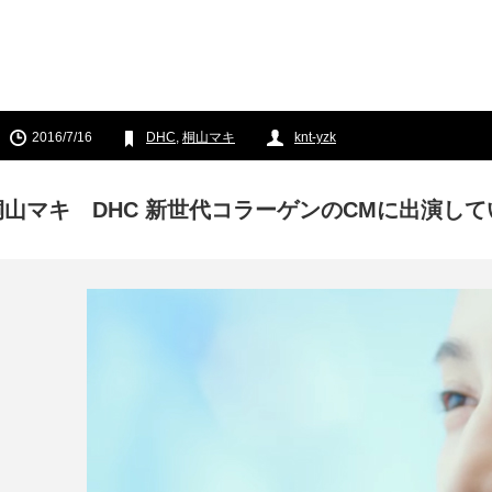
2016/7/16
DHC
,
桐山マキ
knt-yzk
桐山マキ DHC 新世代コラーゲンのCMに出演し