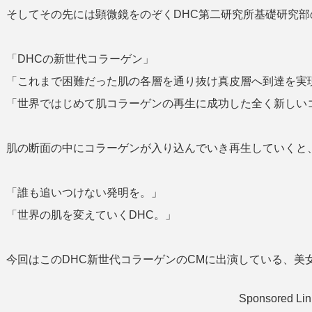
そしてその先には顕微鏡をのぞくDHC第二研究所基礎研究
「DHCの新世代コラーゲン」
「これまで困難だった肌の各層を通り抜け真皮層へ到達を実
「世界ではじめて肌コラーゲンの再生に成功した全く新しい
肌の断面の中にコラーゲンが入り込んでいき再生していくと
「誰も追いつけない発明を。」
「世界の肌を変えていくDHC。」
今回はこのDHC新世代コラーゲンのCMに出演している、美
Sponsored Lin