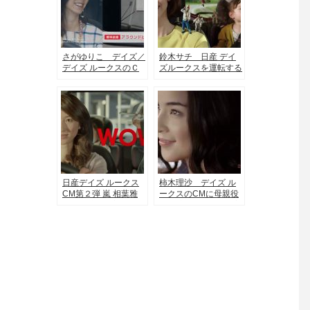
さがゆりこ デイズ／
鈴木サチ 日産 デイ
デイズ ルークスのＣ
ズルークスを運転する
Ｍでデイズを運転して
白雪姫のような美人マ
いるお母様役の美女
マ
日産デイズ ルークス
柿木理沙 デイズ ル
CM第２弾 嵐 相葉雅
ークスのCMに母親役
紀と共演する美女 花
で出演している白雪美
原緑
女