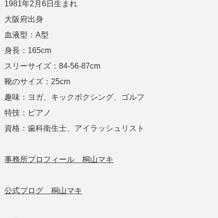
1981年2月6日生まれ
大阪府出身
血液型：A型
身長：165cm
スリーサイズ：84-56-87cm
靴のサイズ：25cm
趣味：ヨガ、キックボクシング、ゴルフ
特技：ピアノ
資格：歯科衛生士、アイラッシュリスト
事務所プロフィール 桐山マキ
公式ブログ 桐山マキ