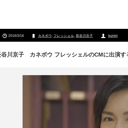
2016/3/16
カネボウ
,
フレッシェル
,
長谷川京子
kumin
長谷川京子 カネボウ フレッシェルのCMに出演す