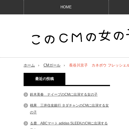
HOME
ホーム
CMガール
長谷川京子 カネボウ フレッシェ
最近の投稿
鈴木美春 ナイーブのCMに出演する女の子
桃果 三井住友銀行 タダチャンのCMに出演する女
の子
る鹿 ABCマート adidas SLEEKのCMに出演する