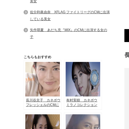
美女
佐分利眞由奈 XFLAG ファイトリーグのCMに出演
している美女
矢作萌夏 あだち充『MIX』のCMに出演する女の
子
こちらもおすすめ
長川谷京子 カネボウ
有村実樹 カネボウ
フレッシェルのCMに
ミラノコレクション
出演する肌が美しい美
2018のCMに出演して
女
いる美女