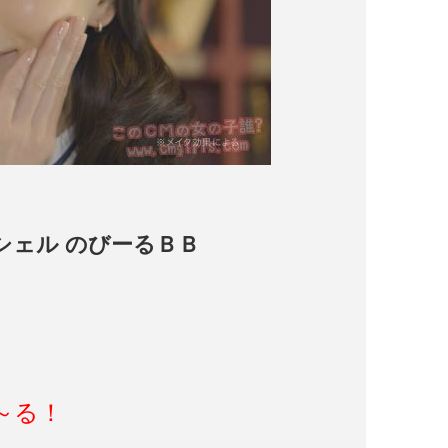
ッシェル のびーるＢＢ
～る！