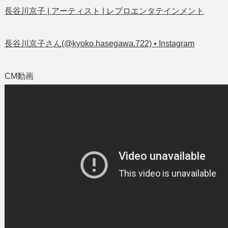
長谷川京子 | アーティスト | レプロエンタテインメント
長谷川京子さん(@kyoko.hasegawa.722) • Instagram
CM動画