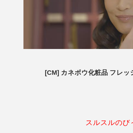
[CM] カネボウ化粧品 フレ
スルスルのび