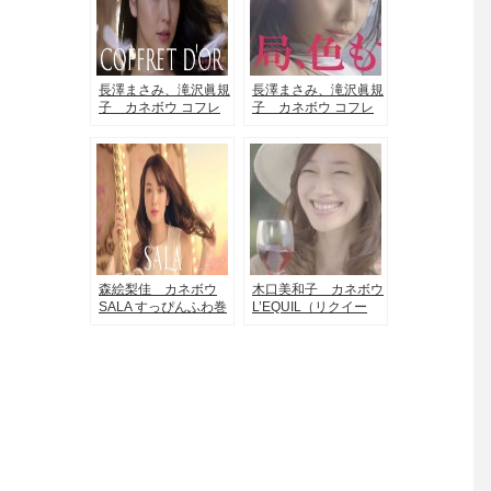
長澤まさみ、滝沢眞規
長澤まさみ、滝沢眞規
子 カネボウ コフレ
子 カネボウ コフレ
ドールのCMに出演し
ドールのCMに出演す
ている美女
る美女
森絵梨佳 カネボウ
木口美和子 カネボウ
SALA すっぴんふわ巻
L’EQUIL（リクイー
きミストのCMに出演
ル）のＣＭで笑顔輝く
する美女
美女