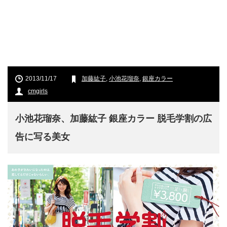
2013/11/17
加藤紘子
,
小池花瑠奈
,
銀座カラー
cmgirls
小池花瑠奈、加藤紘子 銀座カラー 脱毛学割の広
告に写る美女