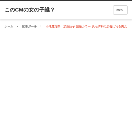
menu
ホーム
広告ガール
小池花瑠奈、加藤紘子 銀座カラー 脱毛学割の広告に写る美女