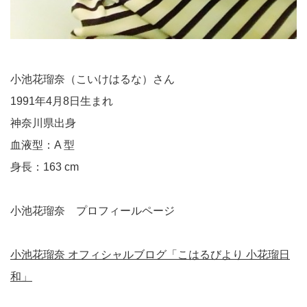
小池花瑠奈（こいけはるな）さん
1991年4月8日生まれ
神奈川県出身
血液型：A 型
身長：163 cm
小池花瑠奈 プロフィールページ
小池花瑠奈 オフィシャルブログ「こはるびより 小花瑠日
和」