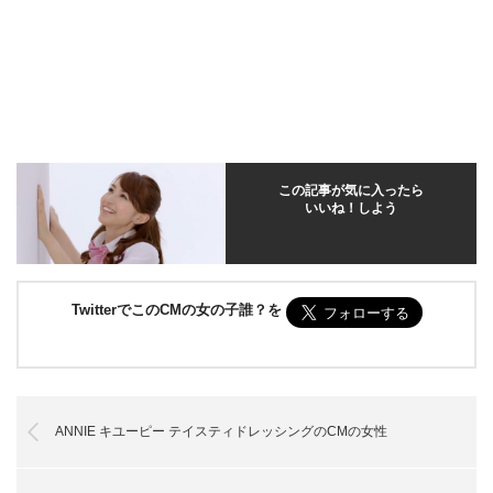
この記事が気に入ったら
いいね！しよう
TwitterでこのCMの女の子誰？を
ANNIE キユーピー テイスティドレッシングのCMの女性