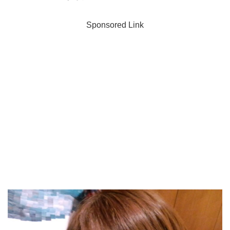
Sponsored Link