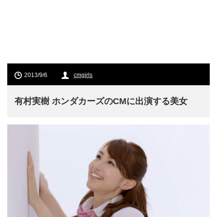
2013/9/6
cmgirls
有村実樹 ホンダカーズのCMに出演する美女