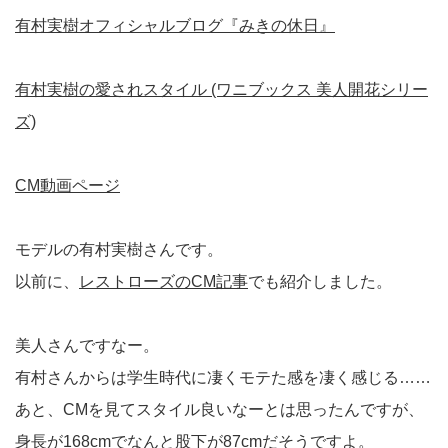
有村実樹オフィシャルブログ『みきの休日』
有村実樹の愛されスタイル (ワニブックス 美人開花シリー
ズ)
CM動画ページ
モデルの有村実樹さんです。
以前に、
レストローズのCM記事
でも紹介しました。
美人さんですなー。
有村さんからは学生時代に凄くモテた感を凄く感じる……
あと、CMを見てスタイル良いなーとは思ったんですが、
身長が168cmでなんと股下が87cmだそうですよ。