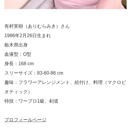
有村実樹（ありむらみき）さん
1986年2月26日生まれ
栃木県出身
血液型：O型
身長：168 cm
スリーサイズ：83-60-86 cm
趣味：フラワーアレンジメント、絵付け、料理（マクロビ
オティック）
特技：ワープロ1級、剣道
プロフィールページ