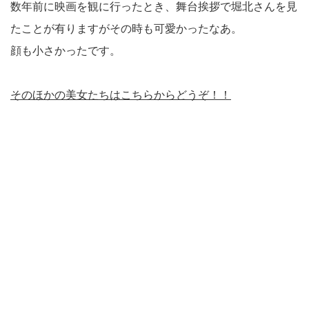
数年前に映画を観に行ったとき、舞台挨拶で堀北さんを見
たことが有りますがその時も可愛かったなあ。
顔も小さかったです。
そのほかの美女たちはこちらからどうぞ！！