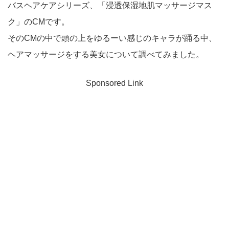
バスヘアケアシリーズ、「浸透保湿地肌マッサージマス
ク」のCMです。
そのCMの中で頭の上をゆるーい感じのキャラが踊る中、
ヘアマッサージをする美女について調べてみました。
Sponsored Link