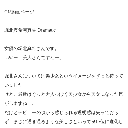
CM動画ページ
堀北真希写真集 Dramatic
女優の堀北真希さんです。
いやー、美人さんですねー。
堀北さんについては美少女というイメージをずっと持って
いました。
けど、最近はぐっと大人っぽく美少女から美女になった気
がしますねー。
だけどデビューの頃から感じられる透明感は失っておら
ず、まさに透き通るような美しさといって良い位に進化し