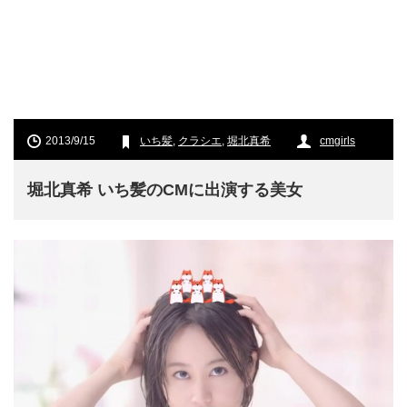
2013/9/15
いち髪
,
クラシエ
,
堀北真希
cmgirls
堀北真希 いち髪のCMに出演する美女