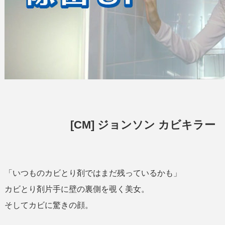
[CM] ジョンソン カビキラー
「いつものカビとり剤ではまだ残っているかも」
カビとり剤片手に壁の裏側を覗く美女。
そしてカビに驚きの顔。