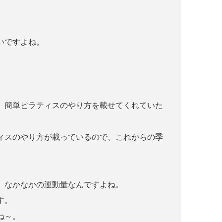
いですよね。
、簡単ピラティスのやり方を載せてくれていた
ィスのやり方が載っているので、これからの季
、なかなかの運動量なんですよね。
す。
ね～。