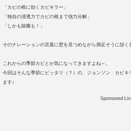
「カビの根に効くカビキラー」
「独自の浸透力でカビの根まで強力分解」
「しかも除菌も！」
そのナレーションの言葉に壁を見つめながら満足そうに頷く
これからの季節カビとか気になってきますよね～。
今回はそんな季節にピッタリ（？）の、ジョンソン カビキ
ます♪
Sponsored Lin