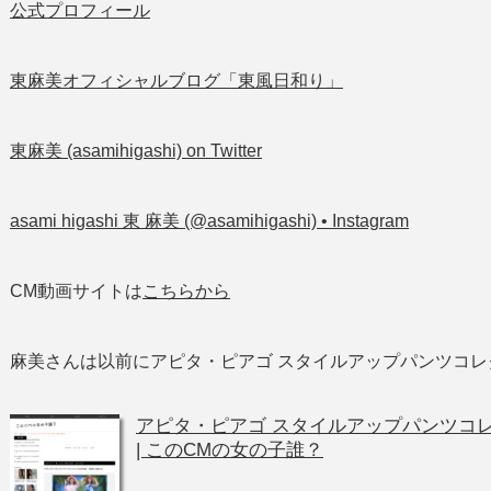
公式プロフィール
東麻美オフィシャルブログ「東風日和り」
東麻美 (asamihigashi) on Twitter
asami higashi 東 麻美 (@asamihigashi) • Instagram
CM動画サイトは
こちらから
麻美さんは以前にアピタ・ピアゴ スタイルアップパンツコレ
アピタ・ピアゴ スタイルアップパンツコ
| このCMの女の子誰？