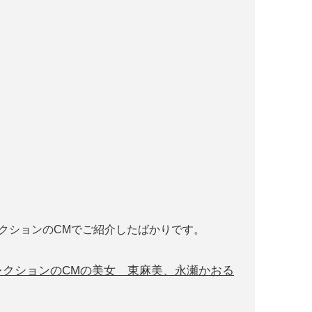
クションのCMでご紹介したばかりです。
レクションのCMの美女 東麻美、永瀬かおる