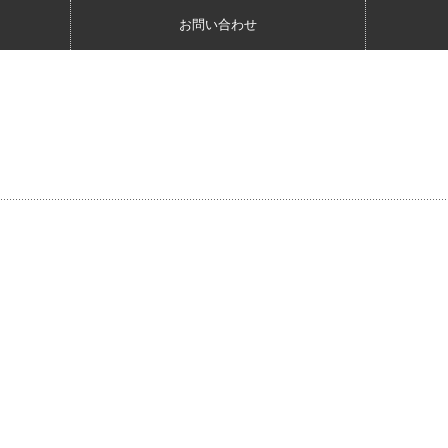
お問い合わせ