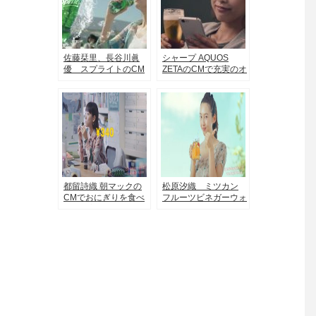
佐藤栞里、長谷川眞
シャープ AQUOS
優 スプライトのCM
ZETAのCMで充実のオ
でウォータスーライダ
フを楽しむ美女 加藤
ーを楽しむ女性
綾子
都留詩織 朝マックの
松原汐織 ミツカン
CMでおにぎりを食べ
フルーツビネガーウォ
ている美女
ーターの動画に出演す
る女優