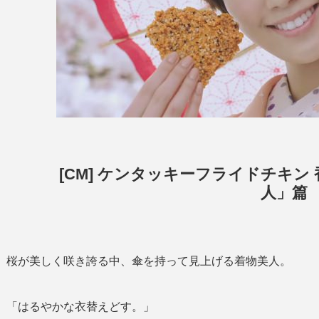
[CM] ケンタッキーフライドチキン
人」篇
桜が美しく咲き誇る中、傘を持って見上げる着物美人。
「はるやかな衣替えどす。」