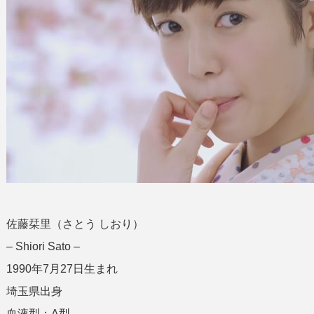
佐藤栞里（さとう しおり）
– Shiori Sato –
1990年7月27日生まれ
埼玉県出身
血液型：A型