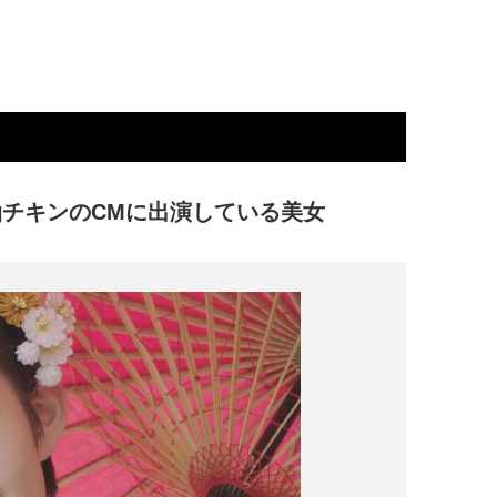
油チキンのCMに出演している美女