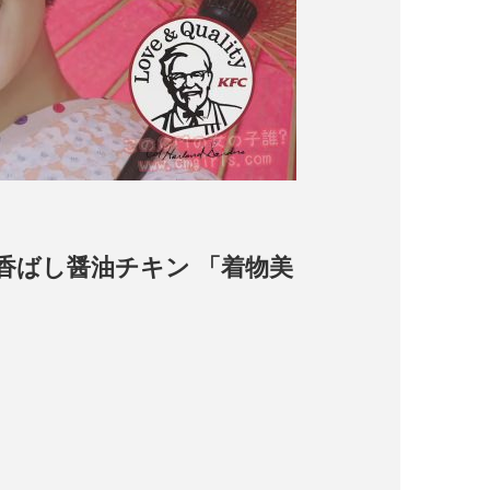
 香ばし醤油チキン 「着物美