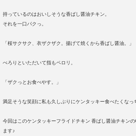
持っているのはおいしそうな香ばし醤油チキン。
それを一口パクっ。
「桜サクサク、衣ザクザク。揚げて焼くから香ばし醤油。」
ぺろりといただいて指もペロリ。
「ザクっとお食べやす。」
満足そうな笑顔に私も久しぶりにケンタッキー食べたくなっ
今回はこのケンタッキーフライドチキン 香ばし醤油チキンの
ます♪