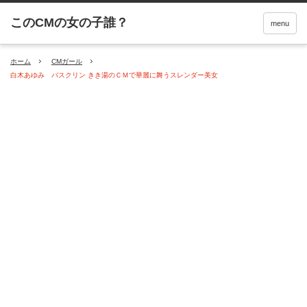
menu
ホーム
CMガール
白木あゆみ バスクリン きき湯のＣＭで華麗に舞うスレンダー美女