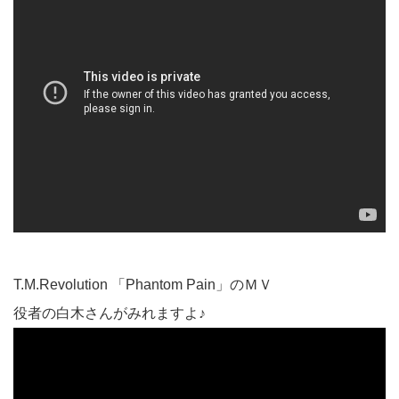
T.M.Revolution 「Phantom Pain」のＭＶ
役者の白木さんがみれますよ♪