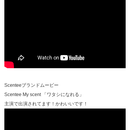
Scenteeブランドムービー
Scentee My scent 「ワタシになれる」
主演で出演されてます！かわいいです！