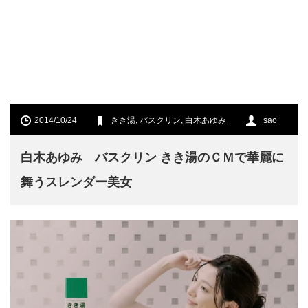
2014/10/24
きき湯
,
バスクリン
,
白木あゆみ
sao
白木あゆみ バスクリン きき湯のＣＭで華麗に
舞うスレンダー美女