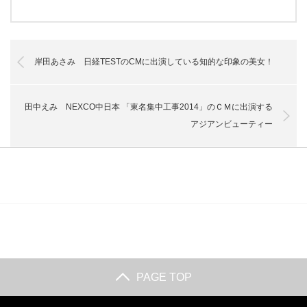
岸田あさみ 日経TESTのCMに出演している知的な印象の美女！
田中えみ NEXCO中日本 「東名集中工事2014」のＣＭに出演する
アジアンビューティー
PAGE TOP