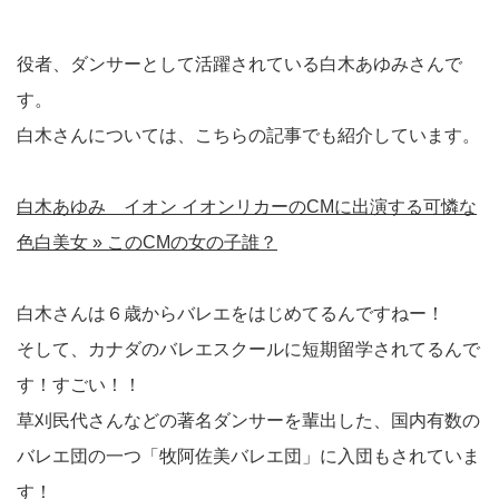
役者、ダンサーとして活躍されている白木あゆみさんで
す。
白木さんについては、こちらの記事でも紹介しています。
白木あゆみ イオン イオンリカーのCMに出演する可憐な
色白美女 » このCMの女の子誰？
白木さんは６歳からバレエをはじめてるんですねー！
そして、カナダのバレエスクールに短期留学されてるんで
す！すごい！！
草刈民代さんなどの著名ダンサーを輩出した、国内有数の
バレエ団の一つ「牧阿佐美バレエ団」に入団もされていま
す！