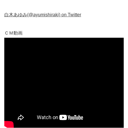
白木あゆみ(@ayumishiraki) on Twitter
ＣＭ動画