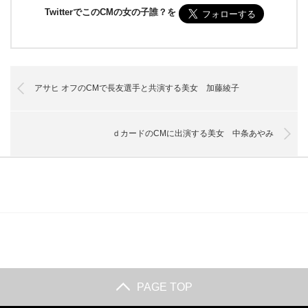
TwitterでこのCMの女の子誰？を
アサヒ オフのCMで長友選手と共演する美女 加藤綾子
ｄカードのCMに出演する美女 中条あやみ
PAGE TOP