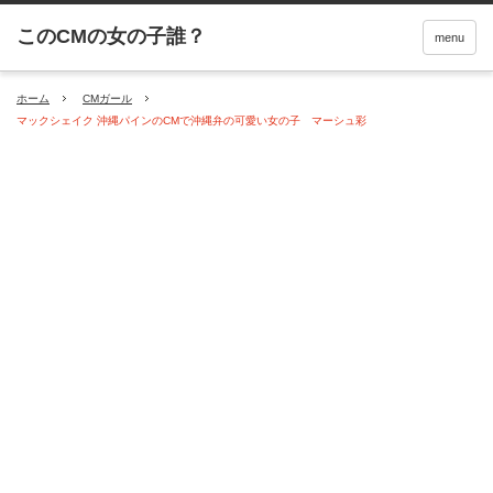
menu
ホーム
CMガール
マックシェイク 沖縄パインのCMで沖縄弁の可愛い女の子 マーシュ彩