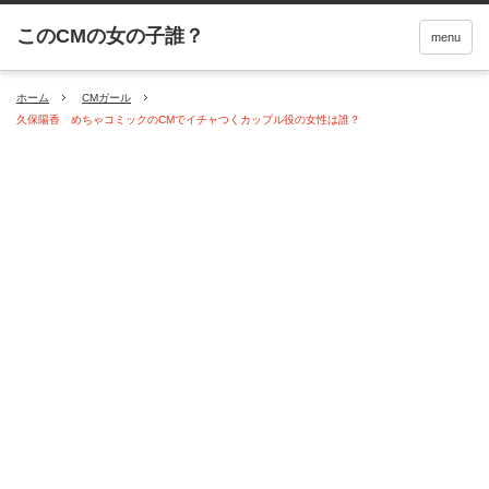
menu
ホーム
CMガール
久保陽香 めちゃコミックのCMでイチャつくカップル役の女性は誰？