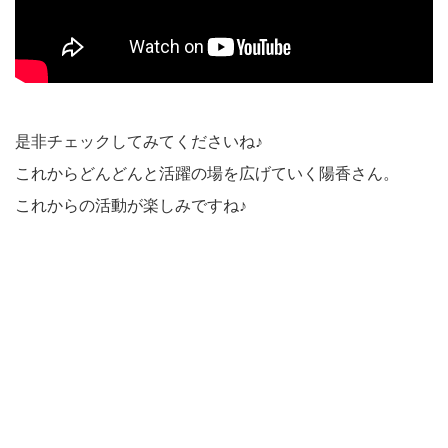
是非チェックしてみてくださいね♪
これからどんどんと活躍の場を広げていく陽香さん。
これからの活動が楽しみですね♪