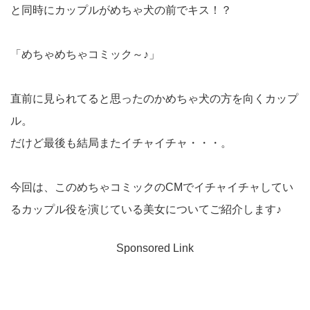
と同時にカップルがめちゃ犬の前でキス！？
「めちゃめちゃコミック～♪」
直前に見られてると思ったのかめちゃ犬の方を向くカップ
ル。
だけど最後も結局またイチャイチャ・・・。
今回は、このめちゃコミックのCMでイチャイチャしてい
るカップル役を演じている美女についてご紹介します♪
Sponsored Link