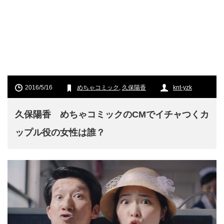
2016/5/16
めちゃコミック
,
久保陽香
knt-yzk
久保陽香 めちゃコミックのCMでイチャつくカ
ップル役の女性は誰？