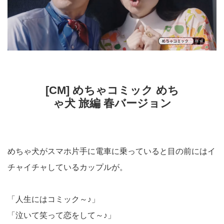
[CM] めちゃコミック めち
ゃ犬 旅編 春バージョン
めちゃ犬がスマホ片手に電車に乗っていると目の前にはイ
チャイチャしているカップルが。
「人生にはコミック～♪」
「泣いて笑って恋をして～♪」