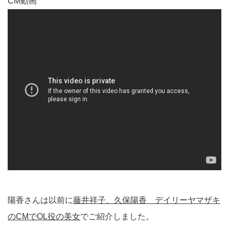
CM動画
陽香さんは以前に
藤井祥子、久保陽香 デイリーヤマザキ
のCMでOL役の美女
でご紹介しました。