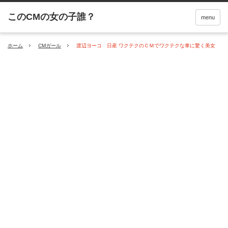
menu
ホーム
CMガール
渡辺ヨーコ 日産 ワクテクのＣＭでワクテクな車に驚く美女