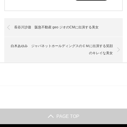
長谷川沙遊 阪急不動産 geo ジオのCMに出演する美女
白木あゆみ ジャパネットホールディングスのＣＭに出演する笑顔
のキレイな美女
PAGE TOP