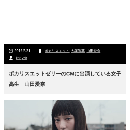
2016/5/31
ポカリスエット
,
大塚製薬
,
山田愛奈
knt-yzk
ポカリスエットゼリーのCMに出演している女子
高生 山田愛奈