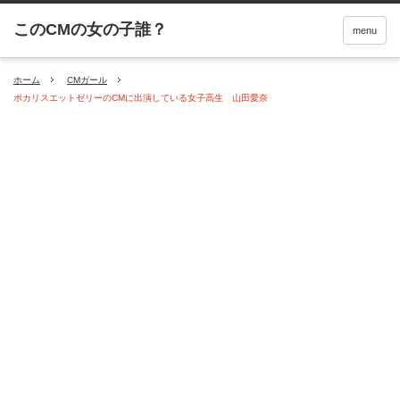
menu
ホーム
CMガール
ポカリスエットゼリーのCMに出演している女子高生 山田愛奈