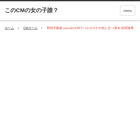
menu
ホーム
CMガール
野村不動産 proudのCMでバルセロナの街に立つ美女 松田珠希