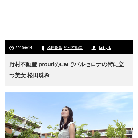
2016/9/14
松田珠希
,
野村不動産
knt-yzk
野村不動産 proudのCMでバルセロナの街に立
つ美女 松田珠希