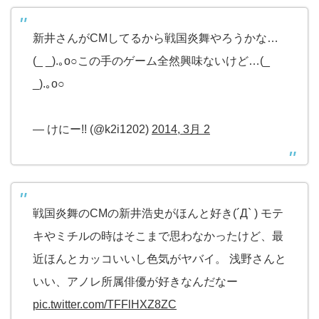
新井さんがCMしてるから戦国炎舞やろうかな…
(_ _).｡o○この手のゲーム全然興味ないけど…(_
_).｡o○
— けにー!! (@k2i1202)
2014, 3月 2
戦国炎舞のCMの新井浩史がほんと好き(´Д` ) モテ
キやミチルの時はそこまで思わなかったけど、最
近ほんとカッコいいし色気がヤバイ。 浅野さんと
いい、アノレ所属俳優が好きなんだなー
pic.twitter.com/TFFlHXZ8ZC