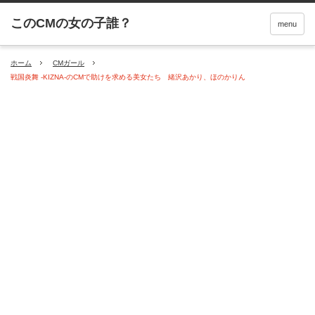
menu
ホーム
CMガール
戦国炎舞 -KIZNA-のCMで助けを求める美女たち 緒沢あかり、ほのかりん