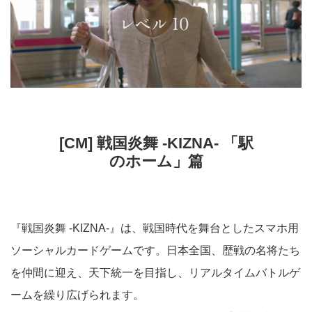
[CM] 戦国炎舞 -KIZNA- 「駅
のホーム」篇
『戦国炎舞 -KIZNA-』は、戦国時代を舞台としたスマホ用
ソーシャルカードゲームです。日本全国、歴戦の名将たち
を仲間に迎え、天下統一を目指し、リアルタイムバトルゲ
ームを繰り広げられます。