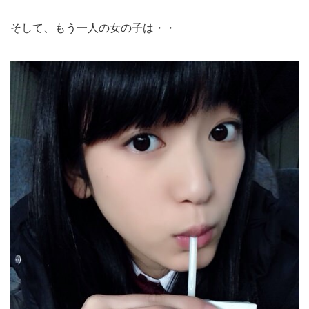
そして、もう一人の女の子は・・