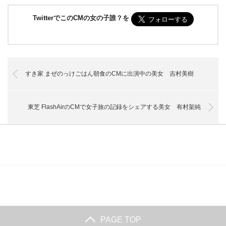
TwitterでこのCMの女の子誰？を
すき家 まぜのっけごはん朝食のCMに出演中の美女 吉村美樹
東芝 FlashAirのCMで女子旅の記録をシェアする美女 有村架純
PAGE TOP