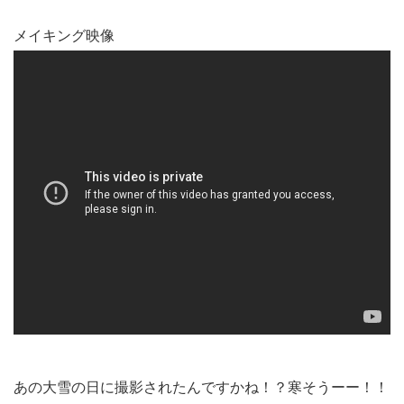
メイキング映像
あの大雪の日に撮影されたんですかね！？寒そうーー！！