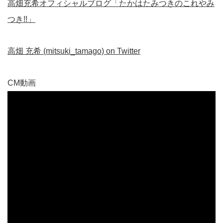
高畑充希オフィシャルブログ「たかはたみつきのこれやみ
つき!!」
高畑 充希 (mitsuki_tamago) on Twitter
CM動画