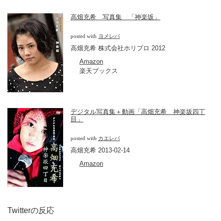
高畑充希 写真集 「神楽坂」
posted with
ヨメレバ
高畑充希 株式会社ホリプロ 2012
Amazon
楽天ブックス
デジタル写真集＋動画「高畑充希 神楽坂四丁
目」
posted with
カエレバ
高畑充希 2013-02-14
Amazon
Twitterの反応