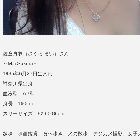
佐倉真衣（さくら まい）さん
～Mai Sakura～
1985年6月27日生まれ
神奈川県出身
血液型：AB型
身長：160cm
スリーサイズ：82-60-86cm
趣味：映画鑑賞、食べ歩き、犬の散歩、デジカメ撮影、女子