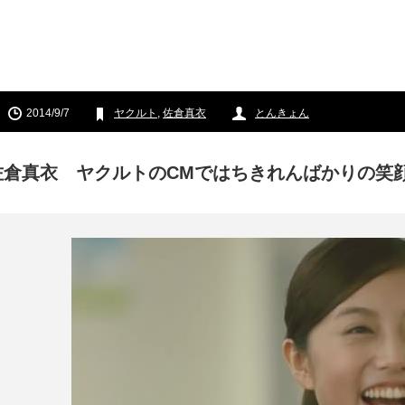
2014/9/7
ヤクルト
,
佐倉真衣
とんきょん
佐倉真衣 ヤクルトのCMではちきれんばかりの笑