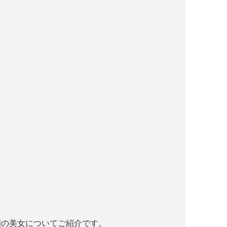
顔の美女についてご紹介です。