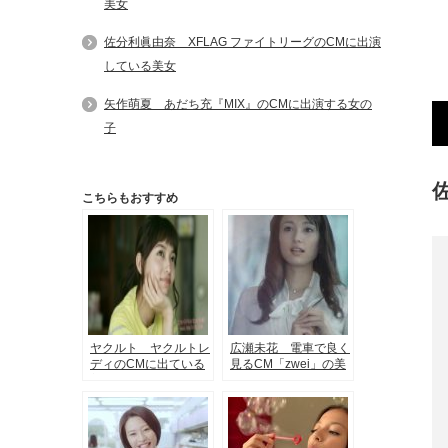
美女
佐分利眞由奈 XFLAG ファイトリーグのCMに出演
している美女
矢作萌夏 あだち充『MIX』のCMに出演する女の
子
こちらもおすすめ
ヤクルト ヤクルトレ
広瀬未花 電車で良く
ディのCMに出ている
見るCM「zwei」の美
美女たちは誰？
女