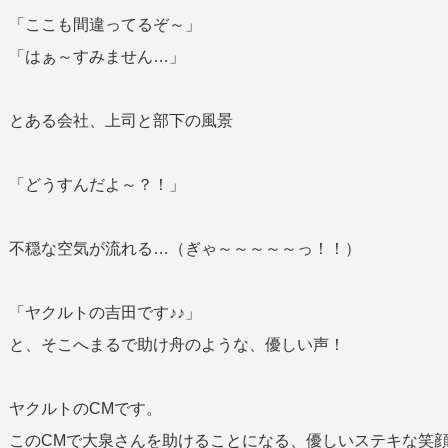
「ここも間違ってるぞ～」
「はぁ～すみません…」
とある会社、上司と部下の風景
「どうすんだよ～？！」
不穏な空気が流れる…（ぎゃ～～～～～っ！！）
「ヤクルトの吉田です♪♪」
と、そこへまるで助け舟のような、優しい声！
ヤクルトのCMです。
このCMで大泉さんを助けることになる、優しいステキな笑