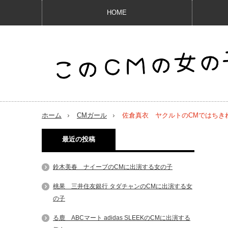
HOME
ホーム
CMガール
佐倉真衣 ヤクルトのCMではちき
最近の投稿
鈴木美春 ナイーブのCMに出演する女の子
桃果 三井住友銀行 タダチャンのCMに出演する女
の子
る鹿 ABCマート adidas SLEEKのCMに出演する