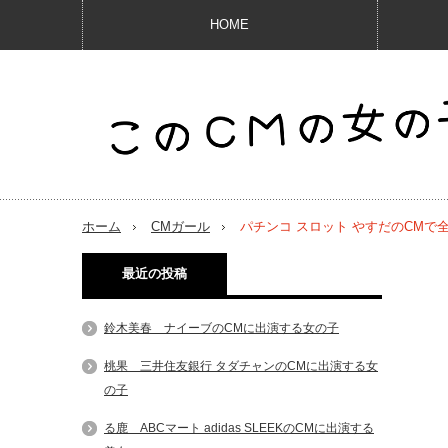
HOME
ホーム
CMガール
パチンコ スロット やすだのCMで
最近の投稿
鈴木美春 ナイーブのCMに出演する女の子
桃果 三井住友銀行 タダチャンのCMに出演する女
の子
る鹿 ABCマート adidas SLEEKのCMに出演する