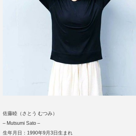
佐藤睦（さとう むつみ）
– Mutsumi Sato –
生年月日：1990年9月3日生まれ