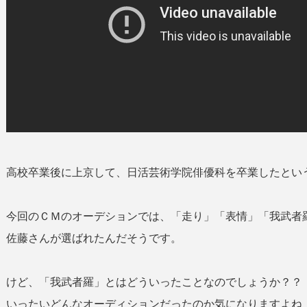
高校卒業後に上京して、日活芸術学院俳優科を卒業したとい
今回のＣＭのオーデションでは、「走り」「表情」「我武者
佐藤さんが選ばれたんだそうです。
けど、「我武者羅」とはどういったことなのでしょうか？？
いったいどんなオーディションだったのか気になりますよね