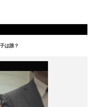
の子は誰？