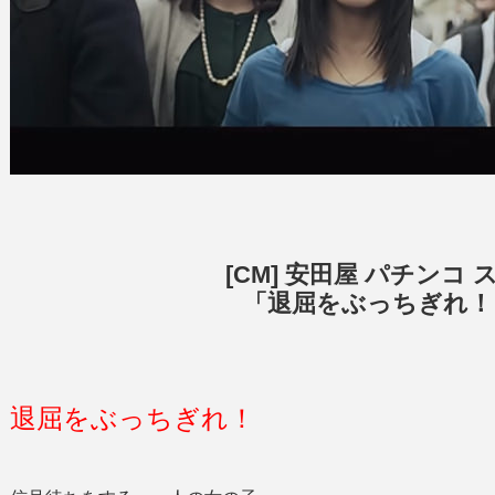
[CM] 安田屋 パチンコ
「退屈をぶっちぎれ！
退屈をぶっちぎれ！