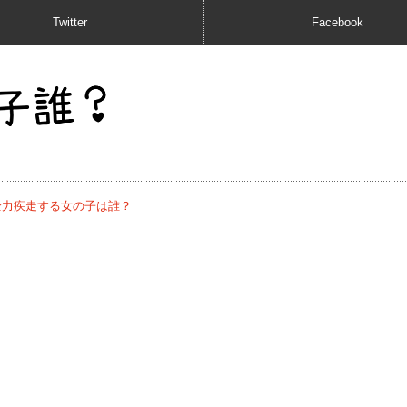
Twitter
Facebook
全力疾走する女の子は誰？