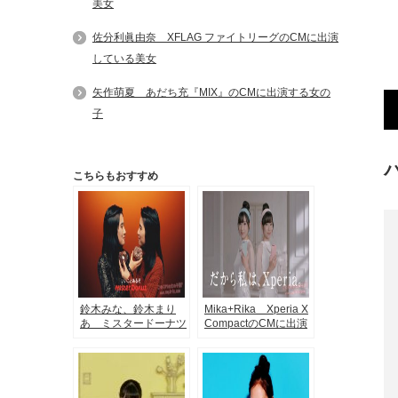
美女
佐分利眞由奈 XFLAG ファイトリーグのCMに出演
している美女
矢作萌夏 あだち充『MIX』のCMに出演する女の
子
こちらもおすすめ
鈴木みな、鈴木まり
Mika+Rika Xperia X
あ ミスタードーナツ
CompactのCMに出演
ショコラカーニバルの
している女の子
CMに出演する双子の
女の子