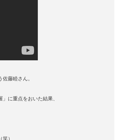
う佐藤睦さん。
羅」に重点をおいた結果、
（笑）