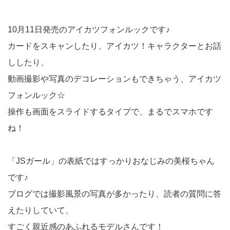
10月11日発売のアイカツフォンルックです♪
カードをスキャンしたり、アイカツ！キャラクターとお話
ししたり、
動画撮影や写真のデコレーションもできちゃう、アイカツ
フォンルック☆
操作も画面をスライドするタイプで、まるでスマホです
ね！
「JSガール」の表紙ではすっかりおなじみの美桜ちゃん
です♪
ブログでは撮影風景の写真が多かったり、読者の質問に答
えたりしていて、
すごく親近感のあふれるモデルさんです！