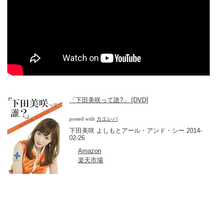
「下田美咲って誰?」 [DVD]
posted with
カエレバ
下田美咲 よしもとアール・アンド・シー 2014-
02-26
Amazon
楽天市場