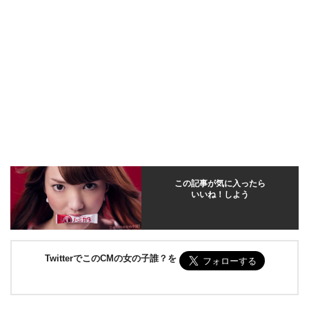
この記事が気に入ったら
いいね！しよう
TwitterでこのCMの女の子誰？を