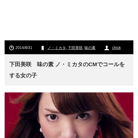
2014/8/31
ノ・ミカタ
,
下田美咲
,
味の素
chick
下田美咲 味の素 ノ・ミカタのCMでコールを
する女の子