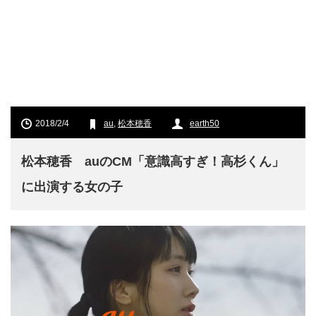
2018/2/4
au
,
松本穂香
earth50
松本穂香 auのCM「意識高すぎ！高杉くん」
に出演する女の子