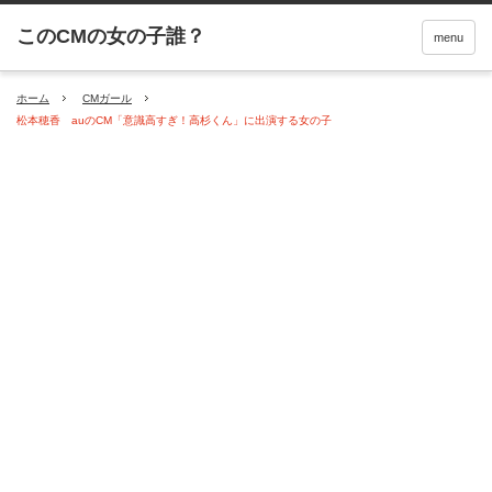
menu
ホーム
CMガール
松本穂香 auのCM「意識高すぎ！高杉くん」に出演する女の子