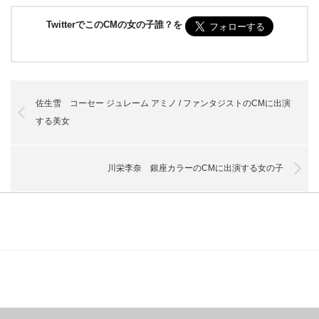
TwitterでこのCMの女の子誰？を
佐生雪 コーセー ジュレーム アミノ / ファンタジストのCMに出演
する美女
川栄李奈 銀座カラーのCMに出演する女の子