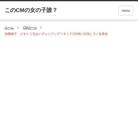
menu
ホーム
CMガール
加藤綾子 ビオレうるおいクレンジングリキッドのCMに出演している美女