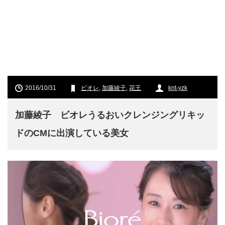
2016/10/31
ビオレ
,
加藤綾子
,
花王
knt-yzk
加藤綾子 ビオレうるおいクレンジングリキッ
ドのCMに出演している美女