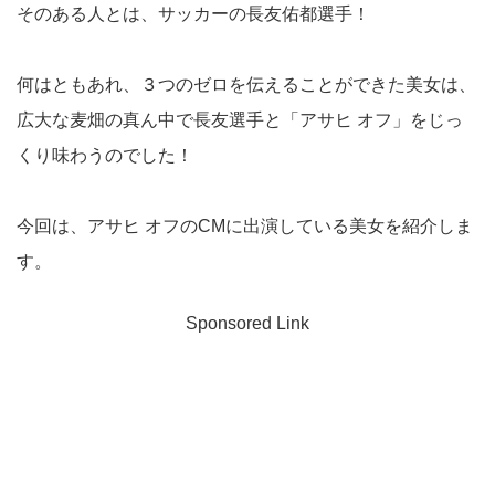
そのある人とは、サッカーの長友佑都選手！
何はともあれ、３つのゼロを伝えることができた美女は、
広大な麦畑の真ん中で長友選手と「アサヒ オフ」をじっ
くり味わうのでした！
今回は、アサヒ オフのCMに出演している美女を紹介しま
す。
Sponsored Link