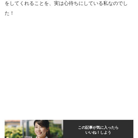
をしてくれることを、実は心待ちにしている私なのでし
た！
この記事が気に入ったら
いいね！しよう