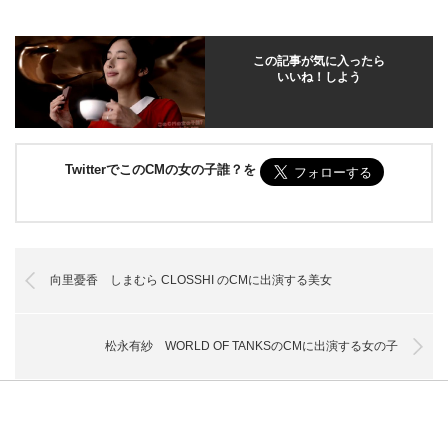
この記事が気に入ったら
いいね！しよう
TwitterでこのCMの女の子誰？を
向里憂香 しまむら CLOSSHI のCMに出演する美女
松永有紗 WORLD OF TANKSのCMに出演する女の子