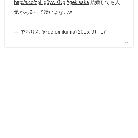
http://t.co/zpHg0ywKNp
#gekisaka
結婚しても人
気があるって凄いよな…w
— でろりん (@derorinkuma)
2015, 9月 17