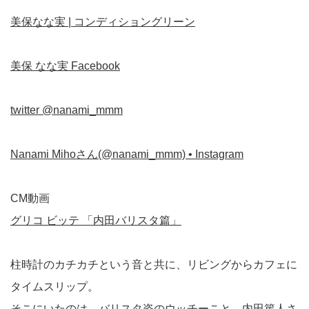
美保なな実 | コンディショングリーン
美保 なな実 Facebook
twitter @nanami_mmm
Nanami Mihoさん(@nanami_mmm) • Instagram
CM動画
グリコ ビッテ 「内田バリスタ篇」
柱時計のカチカチという音と共に、リビングからカフェに
タイムスリップ。
そこにいたのは、バリスタ姿のウッチーこと、内田篤人さ