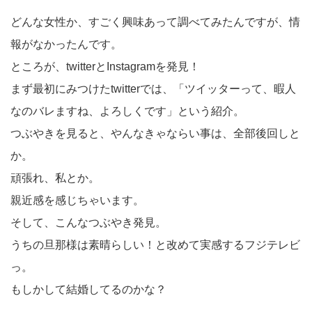
どんな女性か、すごく興味あって調べてみたんですが、情
報がなかったんです。
ところが、twitterとInstagramを発見！
まず最初にみつけたtwitterでは、「ツイッターって、暇人
なのバレますね、よろしくです」という紹介。
つぶやきを見ると、やんなきゃならい事は、全部後回しと
か。
頑張れ、私とか。
親近感を感じちゃいます。
そして、こんなつぶやき発見。
うちの旦那様は素晴らしい！と改めて実感するフジテレビ
っ。
もしかして結婚してるのかな？