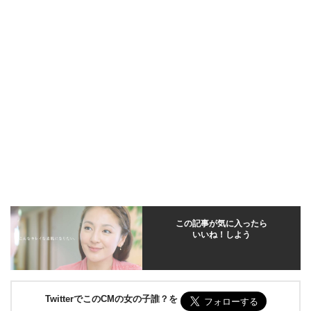
この記事が気に入ったら
いいね！しよう
TwitterでこのCMの女の子誰？を