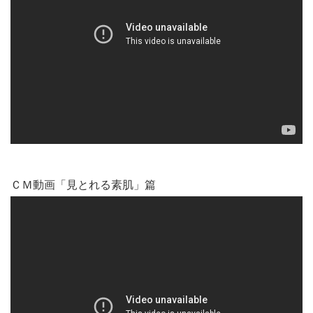
ＣＭ動画「見とれる素肌」篇