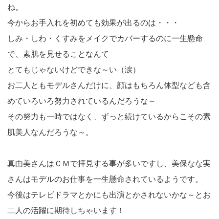
ね。
今からお手入れを初めても効果が出るのは・・・
しみ・しわ・くすみをメイクでカバーするのに一生懸命
で、素肌を見せることなんて
とてもじゃないけどできな～い（涙）
お二人ともモデルさんだけに、顔はもちろん体型なども含
めていろいろ努力されているんだろうな～
その努力も一時ではなく、ずっと続けているからこその素
肌美人なんだろうな～。
真由美さんはＣＭで拝見する事が多いですし、美保なな実
さんはモデルのお仕事を一生懸命されているようです。
今後はテレビドラマとかにも出演とかされないかな～とお
二人の活躍に期待しちゃいます！