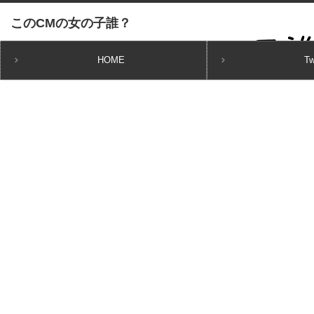
HOME
Tw
ホーム
CMガール
藤本泉 Xperia UL SOL22 CMにて音楽を聴く美女