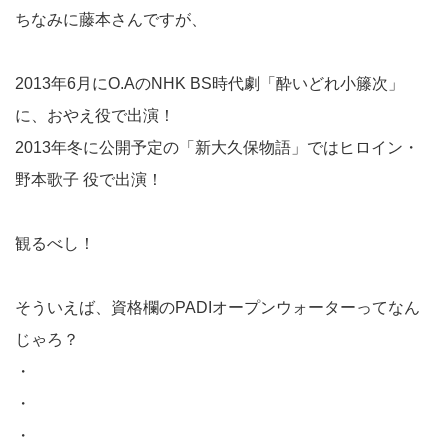
ちなみに藤本さんですが、
2013年6月にO.AのNHK BS時代劇「酔いどれ小籐次」
に、おやえ役で出演！
2013年冬に公開予定の「新大久保物語」ではヒロイン・
野本歌子 役で出演！
観るべし！
そういえば、資格欄のPADIオープンウォーターってなん
じゃろ？
・
・
・