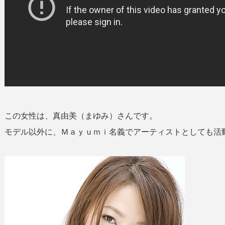
この女性は、真由美（まゆみ）さんです。
モデル以外に、Ｍａｙｕｍｉ名義でアーティストとしても活