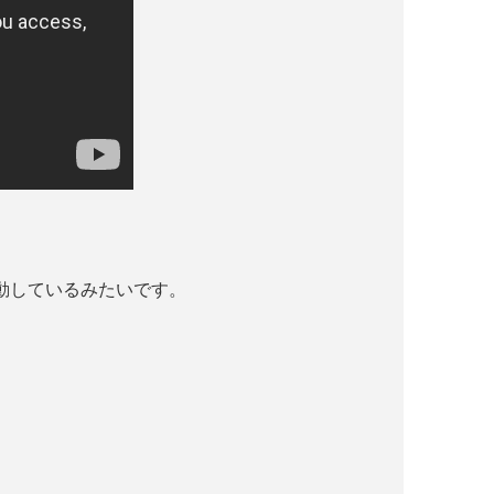
動しているみたいです。