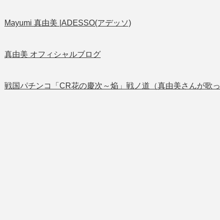
Mayumi 真由美 |ADESSO(アデッソ)
真由美 オフィシャルブログ
戦国パチンコ「CR花の慶次～焔」戦ノ道（真由美さんが歌