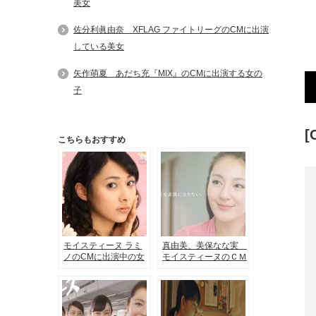
美女
佐分利眞由奈 XFLAG ファイトリーグのCMに出演
している美女
矢作萌夏 あだち充『MIX』のCMに出演する女の
子
こちらもおすすめ
モイスティーヌ ラミ
真由美、美保なな実
ノのCMに出演中の女
モイスティーヌのＣＭ
の子は？
で素肌美人を目指す美
女