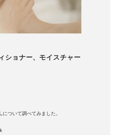
ンディショナー、モイスチャー
んについて調べてみました。
k