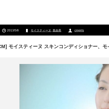
2013/5/8
モイスティーヌ
,
真由美
cmgirls
[CM] モイスティーヌ スキンコンディショナー、