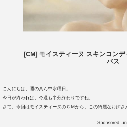
[CM] モイスティーヌ スキンコ
バス
こんにちは、週の真ん中水曜日。
今日が終われば、今週も半分終わりですね。
さて、今回はモイスティーヌのＣＭから、この綺麗なお姉さ
Sponsored Lin