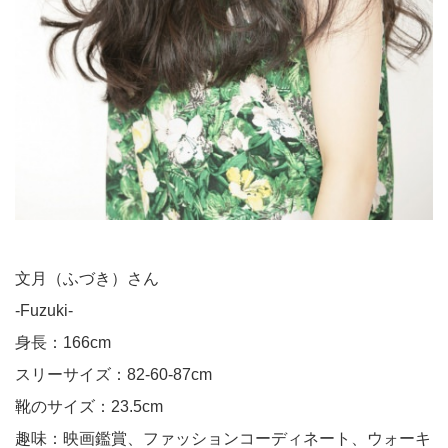
文月（ふづき）さん
-Fuzuki-
身長：166cm
スリーサイズ：82-60-87cm
靴のサイズ：23.5cm
趣味：映画鑑賞、ファッションコーディネート、ウォーキ