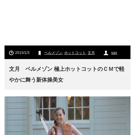
2015/1/3
ベルメゾン
,
ホットコット
,
文月
sao
文月 ベルメゾン 極上ホットコットのＣＭで軽
やかに舞う新体操美女