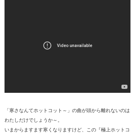
「寒さなんてホットコット～」の曲が頭から離れないのは
わたしだけでしょうか～。
いまからますます寒くなりますけど、この『極上ホットコ