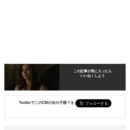
この記事が気に入ったら
いいね！しよう
TwitterでこのCMの女の子誰？を