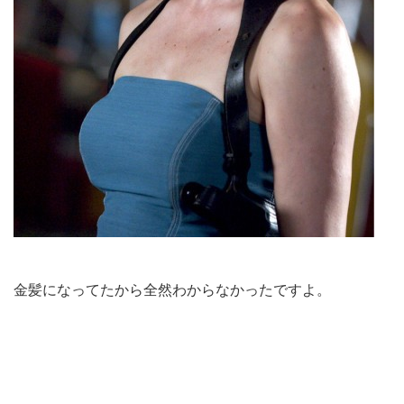
金髪になってたから全然わからなかったですよ。