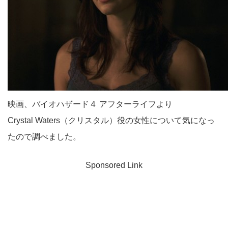
映画、バイオハザード４ アフターライフより
Crystal Waters（クリスタル）役の女性について気になっ
たので調べました。
Sponsored Link