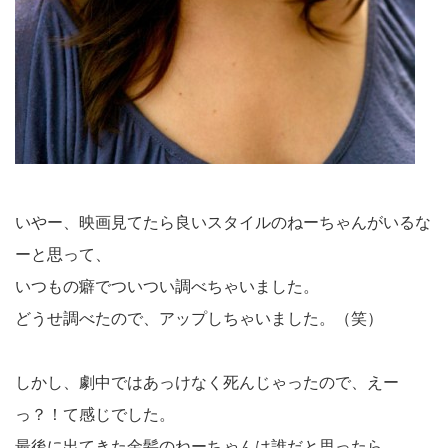
いやー、映画見てたら良いスタイルのねーちゃんがいるな
ーと思って、
いつもの癖でついつい調べちゃいました。
どうせ調べたので、アップしちゃいました。（笑）
しかし、劇中ではあっけなく死んじゃったので、えー
っ？！て感じでした。
最後に出てきた金髪のねーちゃんは誰だと思ったら、