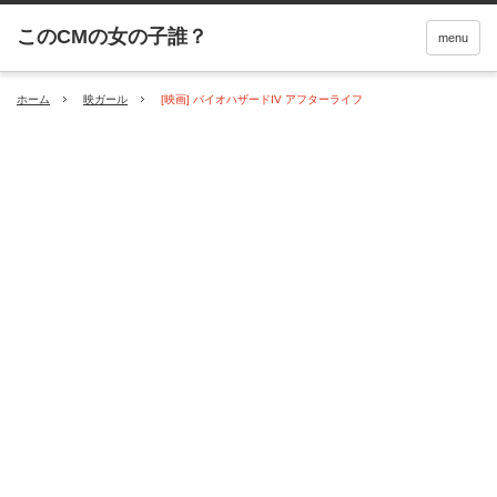
menu
ホーム
映ガール
[映画] バイオハザードIV アフターライフ