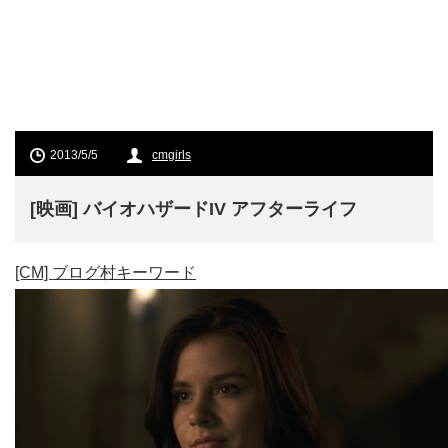
2013/5/5
cmgirls
[映画] バイオハザードIV アフターライフ
[CM] ブログ村キーワード