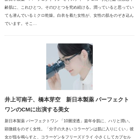
齢肌に、これひとつ。そのひとつを究め続ける。潤っていると思ってい
ても潜んでいるミクロ乾燥。白衣を着た女性が、女性の肌をのぞき込ん
でいます。そこ…
井上可南子、橋本芽空 新日本製薬 パーフェクト
ワンのCMに出演する美女
新日本製薬 パーフェクトワン 「10層浸透」篇年令肌に、ハリと潤い。
顕微鏡をのぞく女性。「分子の大きいコラーゲンは肌に入りにくい」彼
女が指を鳴らすと、コラーゲンをフリーズドライ 小さくしてカプセル