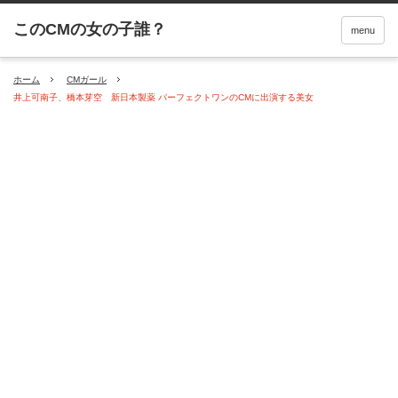
menu
ホーム
CMガール
井上可南子、橋本芽空 新日本製薬 パーフェクトワンのCMに出演する美女