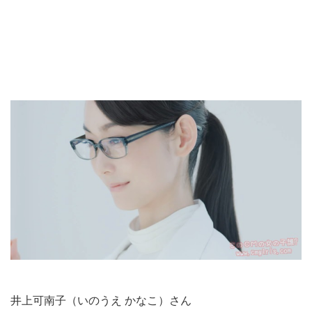
井上可南子（いのうえ かなこ）さん