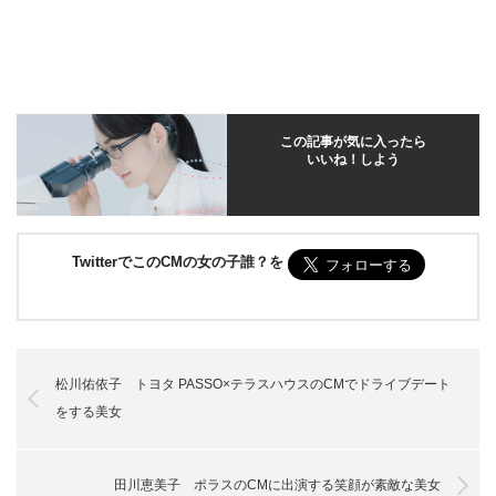
この記事が気に入ったら
いいね！しよう
TwitterでこのCMの女の子誰？を
松川佑依子 トヨタ PASSO×テラスハウスのCMでドライブデート
をする美女
田川恵美子 ポラスのCMに出演する笑顔が素敵な美女