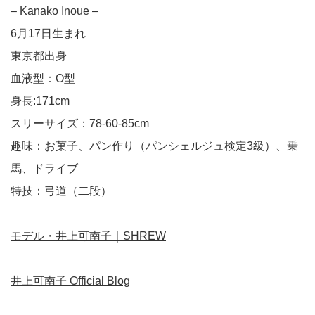
– Kanako Inoue –
6月17日生まれ
東京都出身
血液型：O型
身長:171cm
スリーサイズ：78-60-85cm
趣味：お菓子、パン作り（パンシェルジュ検定3級）、乗
馬、ドライブ
特技：弓道（二段）
モデル・井上可南子｜SHREW
井上可南子 Official Blog