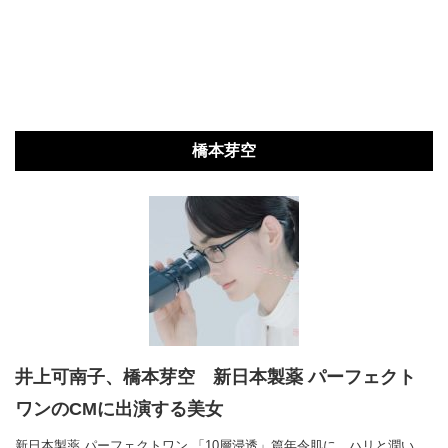
橋本芽空
井上可南子、橋本芽空 新日本製薬 パーフェクト
ワンのCMに出演する美女
新日本製薬 パーフェクトワン 「10層浸透」篇年令肌に、ハリと潤い。