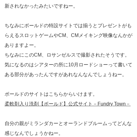
新されなかったみたいですねー。
ちなみにボールドの特設サイトでは揃うとプレゼントがも
らえるスロットゲームやCM、CMメイキング映像なんかが
ありますよー。
ちなみにこのCM、ロサンゼルスで撮影されたそうです。
気になるのはシアターの所に10月ロードショーって書いて
ある部分があったんですがあれなんなんでしょうねー。
ボールドのサイトはこちらからいけます。
柔軟剤入り洗剤【ボールド】公式サイト－Fundry Town－
自分の親がミランダカーとオーランドブルームってどんな
感じなんでしょうかねー。