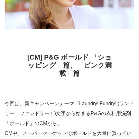
[CM] P&G ボールド 「ショ
ッピング」篇、「ピンク満
載」篇
今回は、新キャンペーンテーマ「Laundry! Fundry! (ランド
リー！ファンドリー！)文字から始まるP&Gの衣料用洗剤
「ボールド」のCMから。
CM中、スーパーマーケットでボールドを大量に買ってい