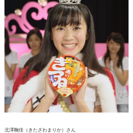
北澤鞠佳（きたざわまりか）さん