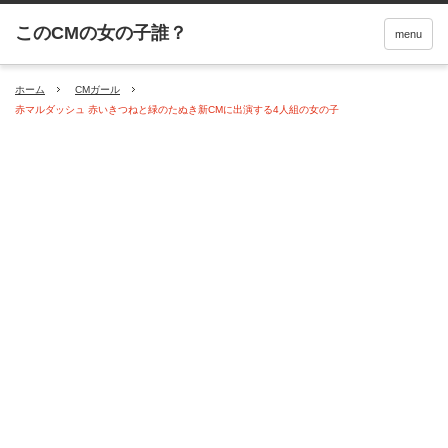
menu
ホーム
CMガール
赤マルダッシュ 赤いきつねと緑のたぬき新CMに出演する4人組の女の子